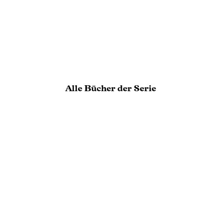
es Liebesromans wird die Herzen der Leser berühren
USA Today
Alle Bücher der Serie