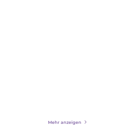
KELLY MORAN
RAVEN KENNEDY
Bookish Belles – Liebe hat
The Darkest Gold: 3in1
tausend ...
Bundle
Paperback
E-Book
16,00
€
*
19,99
€
*
Merken
Merken
Mehr anzeigen