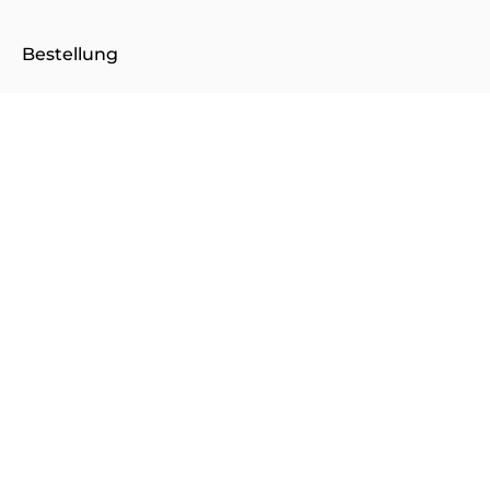
Bestellung
Mein Konto
Zahlung
Versand und Lieferung
Rücksendung und Erstattung
Fragen zu E-Books
Kundenservice
Anregung, Kommentare, Lob, Kritik?
Wir freuen uns über deine Nachricht.