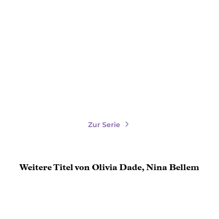
The Love we feel
Paperback
14,00
€
*
Im Handel kaufen
Merken
Zur Serie
Weitere Titel von Olivia Dade, Nina Bellem