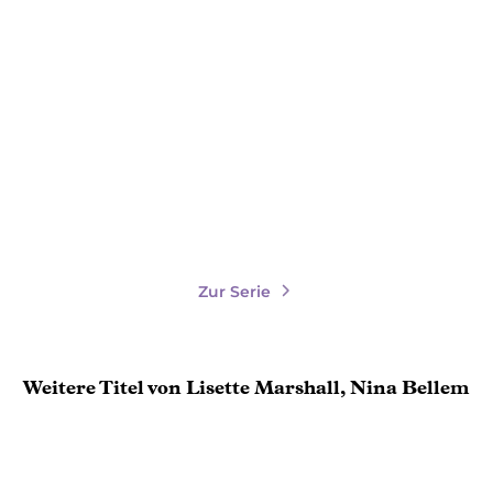
LISETTE MARSHALL
LISETTE MARSHALL
Fae Isles − Der Tod der
Fae Isles − Das Herz der
Götter
Schlacht
Paperback
Paperback
18,00
€
*
18,00
€
*
Merken
Merken
Zur Serie
Weitere Titel von Lisette Marshall, Nina Bellem