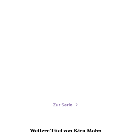
KIRA MOHN
KIRA MOHN
Wild like a River
Free like the Wind
Paperback
Paperback
12,99
€
*
12,99
€
*
Merken
Merken
Zur Serie
Weitere Titel von Kira Mohn