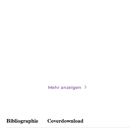
KIRA MOHN
KIRA MOHN
KELLY MORAN
Du irgendwo
Because It's True − Tausend
Momente ...
Paperback
Paperback
15,00
€
*
14,00
€
*
Merken
Merken
Mehr anzeigen
Bibliographie
Coverdownload