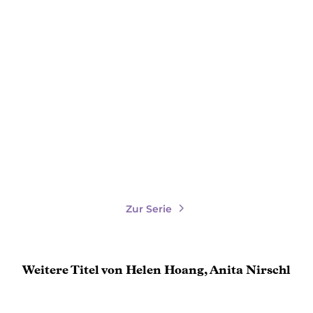
HELEN HOANG
Heart Story
Paperback
12,99
€
*
Merken
Zur Serie
Weitere Titel von Helen Hoang, Anita Nirschl