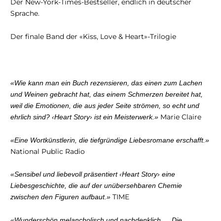
Der New-York-Times-Bestseller, endlich in deutscher
Sprache.
Der finale Band der «Kiss, Love & Heart»-Trilogie
«
Wie kann man ein Buch rezensieren, das einen zum Lachen
und Weinen gebracht hat, das einem Schmerzen bereitet hat,
weil die Emotionen, die aus jeder Seite strömen, so echt und
Marie Claire
ehrlich sind? ‹Heart Story› ist ein Meisterwerk.
»
«Eine Wortkünstlerin, die tiefgründige Liebesromane erschafft.»
National Public Radio
«Sensibel und liebevoll präsentiert
‹Heart Story›
eine
Liebesgeschichte, die auf der unübersehbaren Chemie
TIME
zwischen den Figuren aufbaut.»
«
Wunderschön melancholisch und nachdenklich … Die