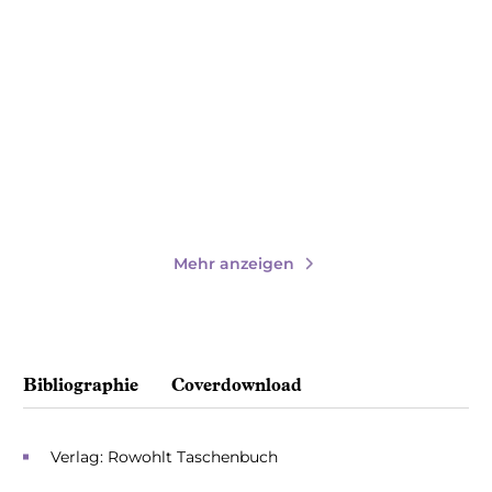
The Darkest Gold: 3in1
The Darkest Gold – Die
Bundle
Rebellin
E-Book
Paperback
19,99
€
*
17,00
€
*
Merken
Merken
Mehr anzeigen
Bibliographie
Coverdownload
Verlag: Rowohlt Taschenbuch