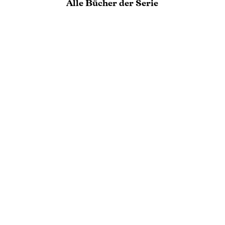
Alle Bücher der Serie
HELEN HOANG
HELEN HOANG
Kissing Lessons
Love Challenge