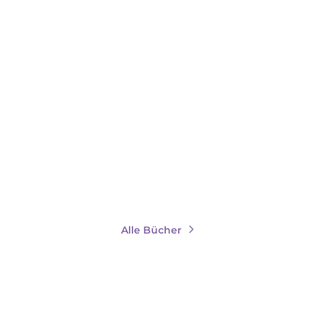
E. V. WOODS
E. V. WOODS
Death of a Witch
Girls of Dark Divine − Eine
Tänzeri ...
Paperback
Paperback
18,00
€
*
18,00
€
*
Merken
Merken
Alle Bücher